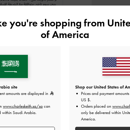
ike you're shopping from
Unite
اللون:
أزرق
of America
المقاس:
اختر المقاس
دليل المقاسا
37
36
35
34
41
هل أعجبكَ ما رأيت؟
عرض منتجا
abia site
Shop our United States of Am
ent amounts are displayed in
Prices and payment amounts 
US $
.
أعلمني عند 
on
www.charleskeith.sa/sa
can
Orders placed on
www.charl
d within Saudi Arabia.
only be delivered within Unit
أضف إلى قائمة الرغبات
America.
ملاحظات المحرر