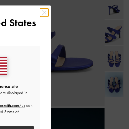
d States
erica site
are displayed in
eskeith.com/us
can
ed States of