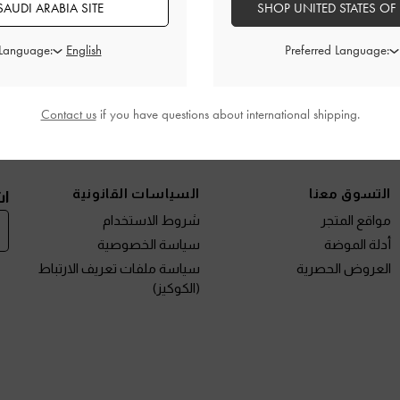
AUDI ARABIA SITE
SHOP UNITED STATES OF
تفاصيل المنتج
العروض الحصرية
 Language:
Preferred Language:
الشحن والإرجاع
Contact us
if you have questions about international shipping.
نتجات الجديدة
الأحذية
الحقائب
المحافظ
مختارات لك
التسوق معنا
السياسات القانونية
اش
مواقع المتجر
شروط الاستخدام
أدلة الموضة
سياسة الخصوصية
العروض الحصرية
سياسة ملفات تعريف الارتباط
(الكوكيز)