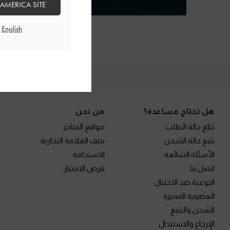
 AMERICA SITE
الم
Site footer
هل تحتاج مساعدة؟
من نحن
تتبّع حالة الطلب
مواقع المتاجر
تتبع حالة الشحن
ملف العلامة التجارية
الأسئلة الشائعة
الاستدامة
اتصل بنا
فرص الامتياز
التوعية ضد الاحتيال
العضوية المميزة
الشحن والتتبع
الإرجاع والاستبدال