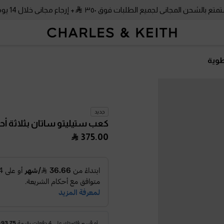
متع بالشحن المجاني لجميع الطلبات فوق ٣٥٠
+ إرجاع مجاني خلال 14 يومًا!
طوية
جديد
كعب ستيليتو ساتان بثلاثة أ
375.00