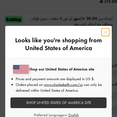
375.00
Looks like you're shopping from
United States of America
اللون:
رمادي
Shop our United States of America site
Prices and payment amounts are displayed in
US $
.
المقاس:
اختر المقاس
دليل المقاسات
Orders placed on
www.charleskeith.com/us
can only be
delivered within United States of America.
40
39
38
37
36
35
34
SHOP UNITED STATES OF AMERICA SITE
41
Preferred Language: