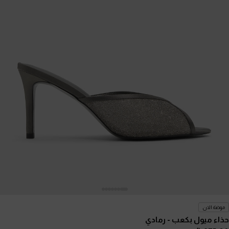
موضة الان
حذاء ميول بكعب
- رمادي