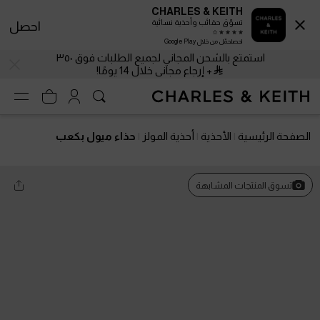
CHARLES & KEITH
تسوّق حقائب وأحذية نسائية
احصل
احصلحمّل من خلال Google Play
استمتع بالشحن المجاني لجميع الطلبات فوق ٣٥٠
+ إرجاع مجاني خلال 14 يومًا!
الصفحة الرئيسية
الأحذية
أحذية المولز
حذاء ميول بكعب
تسوق المنتجات المشابهة