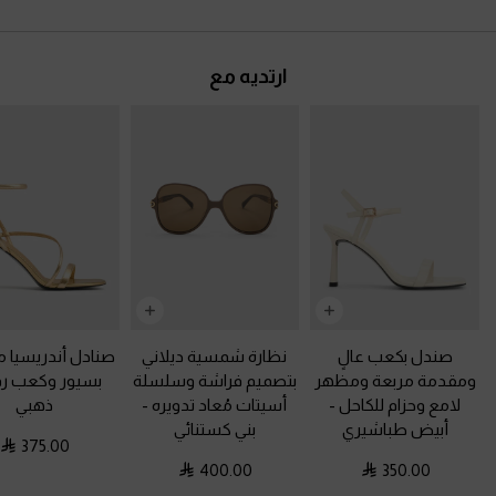
ارتديه مع
صندل بكعب عالٍ
نظارة شمسية ديلاني
صنادل أندريسيا م
ومقدمة مربعة ومظهر
بتصميم فراشة وسلسلة
بسيور وكعب ر
لامع وحزام للكاحل
-
أسيتات مُعاد تدويره
-
ذهبي
أبيض طباشيري
بني كستنائي
375.00
400.00
350.00