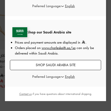
Preferred Language:
Shop our Saudi Arabia site
Prices and payment amounts are displayed in
.
Orders placed on
www.charleskeith.sa/sa
can only be
delivered within Saudi Arabia.
صندل بكعب ستيليتو
صندل بشريط كاحل على
صندل من الساتان
وأشرطة
-
لون البشرة
شكل حرف T بارز لامع
-
ستيليتو وتصميم
SHOP SAUDI ARABIA SITE
الطبيعي
أسود خشن
بالكريستال
-
ذه
450.00
400.00
425.00
Preferred Language:
300.00
200.00
300.00
خصم 29%
خصم 50%
خصم 33%
Contact us
if you have questions about international shipping.